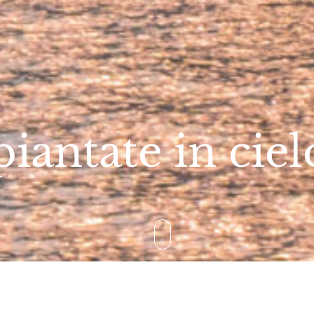
piantate in ciel
ielo