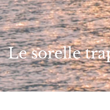
Le sorelle tra
Home
>>>
Community
>>>
Le sorelle trapiantate in c