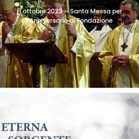
11 ottobre 2023 – Santa Messa per
l’Anniversario di Fondazione
“
Chi si accosta con amore alle parole del Signore
capisce anche il suo silenzio,