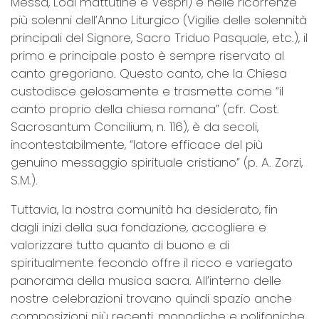
Messa, Lodi mattutine e Vespri) e nelle ricorrenze
più solenni dell’Anno Liturgico (Vigilie delle solennità
principali del Signore, Sacro Triduo Pasquale, etc.), il
primo e principale posto è sempre riservato al
canto gregoriano. Questo canto, che la Chiesa
custodisce gelosamente e trasmette come “il
canto proprio della chiesa romana” (cfr. Cost.
Sacrosantum Concilium, n. 116), è da secoli,
incontestabilmente, “latore efficace del più
genuino messaggio spirituale cristiano” (p. A. Zorzi,
S.M.).
Tuttavia, la nostra comunità ha desiderato, fin
dagli inizi della sua fondazione, accogliere e
valorizzare tutto quanto di buono e di
spiritualmente fecondo offre il ricco e variegato
panorama della musica sacra. All’interno delle
nostre celebrazioni trovano quindi spazio anche
composizioni più recenti, monodiche e polifoniche,