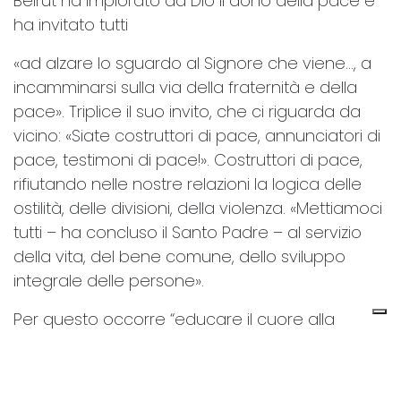
Beirut ha implorato da Dio il dono della pace e
ha invitato tutti
«ad alzare lo sguardo al Signore che viene…, a
incamminarsi sulla via della fraternità e della
pace». Triplice il suo invito, che ci riguarda da
vicino: «Siate costruttori di pace, annunciatori di
pace, testimoni di pace!». Costruttori di pace,
rifiutando nelle nostre relazioni la logica delle
ostilità, delle divisioni, della violenza. «Mettiamoci
tutti – ha concluso il Santo Padre – al servizio
della vita, del bene comune, dello sviluppo
integrale delle persone».
Per questo occorre “educare il cuore alla
pace”. A tal proposito desidero attirare
l’attenzione sulla “Nota pastorale” preparata
dalla CEI, dal titolo Educare a una pace