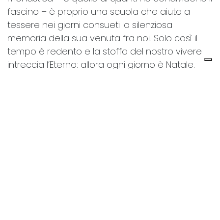
fascino – è proprio una scuola che aiuta a
tessere nei giorni consueti la silenziosa
memoria della sua venuta fra noi. Solo così il
tempo è redento e la stoffa del nostro vivere
intreccia l’Eterno: allora ogni giorno è Natale.
Il grande mistero dell’Incarnazione fa scoprire
che ogni volto umano è il Suo. Nel capitolo 25
del Vangelo secondo Matteo i giusti diranno:
«Signore, quando ti abbiamo visto affamato e ti
abbiamo dato da mangiare, o assetato e ti
abbiamo dato da bere? Quando mai ti
abbiamo visto straniero e ti abbiamo accolto, o
nudo e ti abbiamo vestito? Quando mai ti
abbiamo visto malato o in carcere e siamo
venuti a visitarti?» (Mt 25,37-39). Quale grande
gioia ci dà la certezza che l’eterno Figlio del