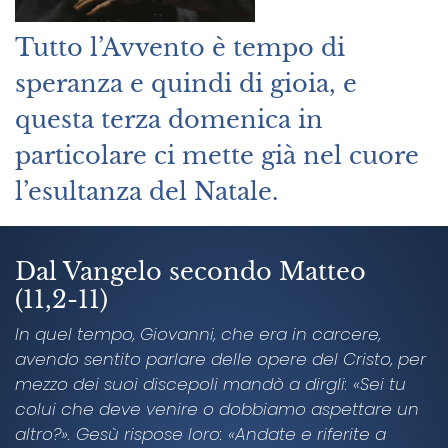
Tutto l’Avvento è tempo di
speranza e quindi di gioia, e
questa terza domenica in
particolare ci mette già nel cuore
l’esultanza del Natale.
Dal Vangelo secondo Matteo
(11,2-11)
In quel tempo, Giovanni, che era in carcere,
avendo sentito parlare delle opere del Cristo, per
mezzo dei suoi discepoli mandò a dirgli: «Sei tu
colui che deve venire o dobbiamo aspettare un
altro?». Gesù rispose loro: «Andate e riferite a