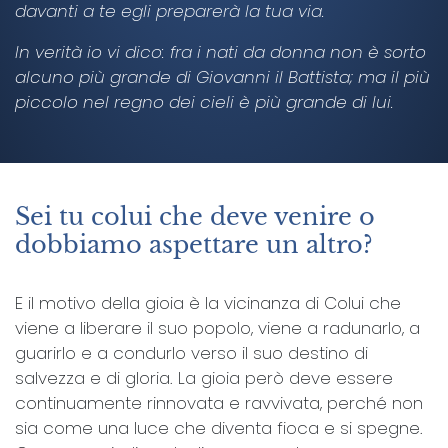
davanti a te egli preparerà la tua via.
In verità io vi dico: fra i nati da donna non è sorto
alcuno più grande di Giovanni il Battista; ma il più
piccolo nel regno dei cieli è più grande di lui.
Sei tu colui che deve venire o
dobbiamo aspettare un altro?
E il motivo della gioia è la vicinanza di Colui che
viene a liberare il suo popolo, viene a radunarlo, a
guarirlo e a condurlo verso il suo destino di
salvezza e di gloria. La gioia però deve essere
continuamente rinnovata e ravvivata, perché non
sia come una luce che diventa fioca e si spegne.