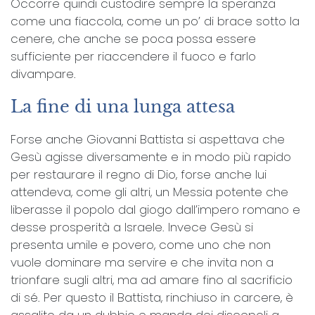
Occorre quindi custodire sempre la speranza
come una fiaccola, come un po’ di brace sotto la
cenere, che anche se poca possa essere
sufficiente per riaccendere il fuoco e farlo
divampare.
La fine di una lunga attesa
Forse anche Giovanni Battista si aspettava che
Gesù agisse diversamente e in modo più rapido
per restaurare il regno di Dio, forse anche lui
attendeva, come gli altri, un Messia potente che
liberasse il popolo dal giogo dall’impero romano e
desse prosperità a Israele. Invece Gesù si
presenta umile e povero, come uno che non
vuole dominare ma servire e che invita non a
trionfare sugli altri, ma ad amare fino al sacrificio
di sé. Per questo il Battista, rinchiuso in carcere, è
assalito da un dubbio e manda dei discepoli a