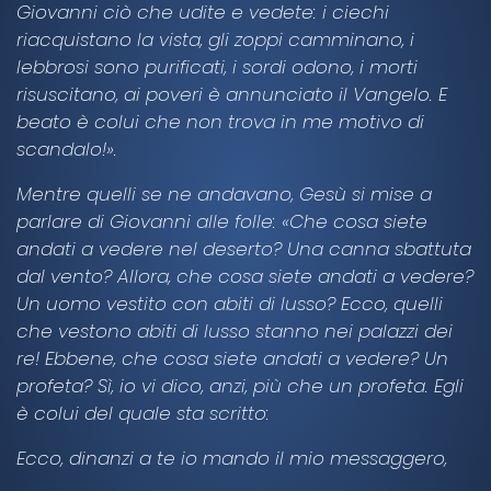
Giovanni ciò che udite e vedete: i ciechi
riacquistano la vista, gli zoppi camminano, i
lebbrosi sono purificati, i sordi odono, i morti
risuscitano, ai poveri è annunciato il Vangelo. E
beato è colui che non trova in me motivo di
scandalo!».
Mentre quelli se ne andavano, Gesù si mise a
parlare di Giovanni alle folle: «Che cosa siete
andati a vedere nel deserto? Una canna sbattuta
dal vento? Allora, che cosa siete andati a vedere?
Un uomo vestito con abiti di lusso? Ecco, quelli
che vestono abiti di lusso stanno nei palazzi dei
re! Ebbene, che cosa siete andati a vedere? Un
profeta? Sì, io vi dico, anzi, più che un profeta. Egli
è colui del quale sta scritto:
Ecco, dinanzi a te io mando il mio messaggero,