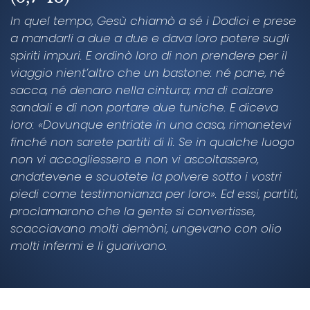
In quel tempo, Gesù chiamò a sé i Dodici e prese
a mandarli a due a due e dava loro potere sugli
spiriti impuri. E ordinò loro di non prendere per il
viaggio nient’altro che un bastone: né pane, né
sacca, né denaro nella cintura; ma di calzare
sandali e di non portare due tuniche. E diceva
loro: «Dovunque entriate in una casa, rimanetevi
finché non sarete partiti di lì. Se in qualche luogo
non vi accogliessero e non vi ascoltassero,
andatevene e scuotete la polvere sotto i vostri
piedi come testimonianza per loro». Ed essi, partiti,
proclamarono che la gente si convertisse,
scacciavano molti demòni, ungevano con olio
molti infermi e li guarivano.