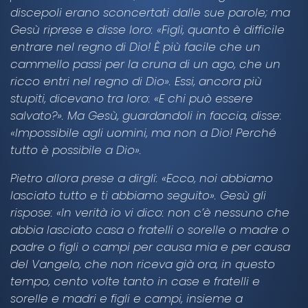
discepoli erano sconcertati dalle sue parole; ma
Gesù riprese e disse loro: «Figli, quanto è difficile
entrare nel regno di Dio! È più facile che un
cammello passi per la cruna di un ago, che un
ricco entri nel regno di Dio». Essi, ancora più
stupiti, dicevano tra loro: «E chi può essere
salvato?». Ma Gesù, guardandoli in faccia, disse:
«Impossibile agli uomini, ma non a Dio! Perché
tutto è possibile a Dio».
Pietro allora prese a dirgli: «Ecco, noi abbiamo
lasciato tutto e ti abbiamo seguito». Gesù gli
rispose: «In verità io vi dico: non c’è nessuno che
abbia lasciato casa o fratelli o sorelle o madre o
padre o figli o campi per causa mia e per causa
del Vangelo, che non riceva già ora, in questo
tempo, cento volte tanto in case e fratelli e
sorelle e madri e figli e campi, insieme a