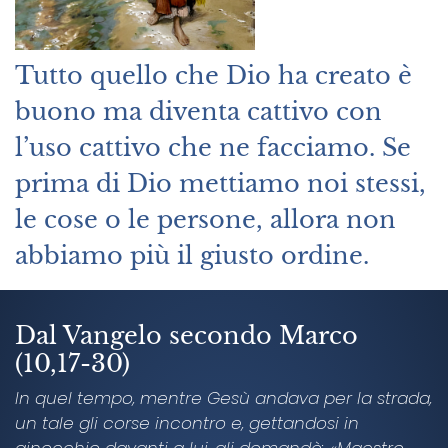
Tutto quello che Dio ha creato è
buono ma diventa cattivo con
l’uso cattivo che ne facciamo. Se
prima di Dio mettiamo noi stessi,
le cose o le persone, allora non
abbiamo più il giusto ordine.
Dal Vangelo secondo Marco
(10,17-30)
In quel tempo, mentre Gesù andava per la strada,
un tale gli corse incontro e, gettandosi in
ginocchio davanti a lui, gli domandò: «Maestro