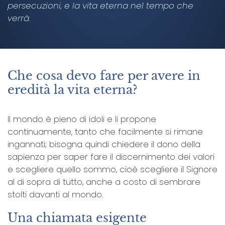
persecuzioni, e la vita eterna nel tempo che
verrà.
Che cosa devo fare per avere in
eredità la vita eterna?
Il mondo è pieno di idoli e li propone
continuamente, tanto che facilmente si rimane
ingannati; bisogna quindi chiedere il dono della
sapienza per saper fare il discernimento dei valori
e scegliere quello sommo, cioè scegliere il Signore
al di sopra di tutto, anche a costo di sembrare
stolti davanti al mondo.
Una chiamata esigente