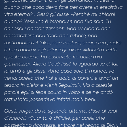
buono, che cosa devo fare per avere in eredità la
vita eterna?». Gesù gli disse: «Perché mi chiami
buono? Nessuno è buono, se non Dio solo. Tu
conosci i comandamenti: Non uccidere, non
commettere adulterio, non rubare, non
testimoniare il falso, non frodare, onora tuo padre
e tua madre». Egli allora gli disse: «Maestro, tutte
queste cose le ho osservate fin dalla mia
giovinezza». Allora Gesù fissò lo sguardo su di lui,
lo amò e gli disse: «Una cosa sola ti manca: va’,
vendi quello che hai e dallo ai poveri, e avrai un
tesoro in cielo; e vieni! Seguimi!». Ma a queste
parole egli si fece scuro in volto e se ne andò
rattristato; possedeva infatti molti beni.
Gesù, volgendo lo sguardo attorno, disse ai suoi
discepoli: «Quanto è difficile, per quelli che
possiedono ricchezze, entrare nel regno di Dio!». I