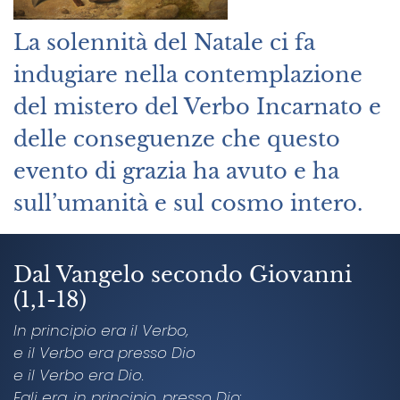
La solennità del Natale ci fa
indugiare nella contemplazione
del mistero del Verbo Incarnato e
delle conseguenze che questo
evento di grazia ha avuto e ha
sull’umanità e sul cosmo intero.
Dal Vangelo secondo Giovanni
(1,1-18)
In principio era il Verbo,
e il Verbo era presso Dio
e il Verbo era Dio.
Egli era, in principio, presso Dio: