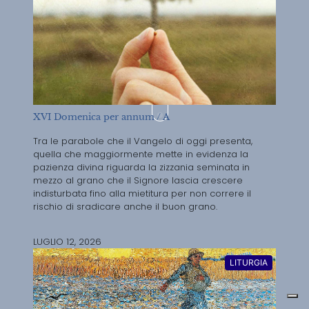
XVI Domenica per annum / A
Tra le parabole che il Vangelo di oggi presenta,
quella che maggiormente mette in evidenza la
pazienza divina riguarda la zizzania seminata in
mezzo al grano che il Signore lascia crescere
indisturbata fino alla mietitura per non correre il
rischio di sradicare anche il buon grano.
LUGLIO 12, 2026
LITURGIA