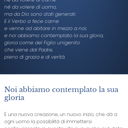
né da volere di uomo,
ma da Dio sono stati generati.
E il Verbo si fece carne
e venne ad abitare in mezzo a noi;
e noi abbiamo contemplato la sua gloria,
gloria come del Figlio unigenito
che viene dal Padre,
pieno di grazia e di verità.
Noi abbiamo contemplato la sua
gloria
È una nuova creazione, un nuovo inizio, che dà a
ogni uomo la possibilità di immettersi