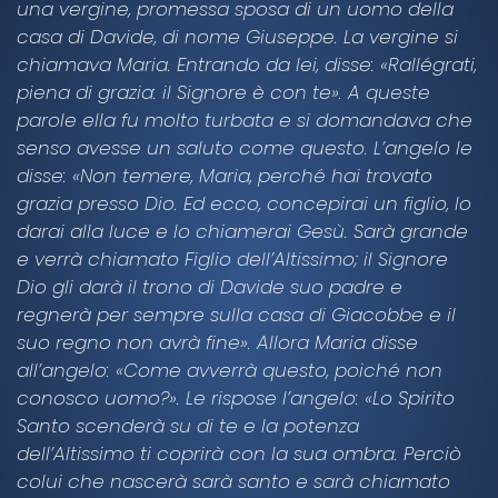
una vergine, promessa sposa di un uomo della
casa di Davide, di nome Giuseppe. La vergine si
chiamava Maria. Entrando da lei, disse: «Rallégrati,
piena di grazia: il Signore è con te». A queste
parole ella fu molto turbata e si domandava che
senso avesse un saluto come questo. L’angelo le
disse: «Non temere, Maria, perché hai trovato
grazia presso Dio. Ed ecco, concepirai un figlio, lo
darai alla luce e lo chiamerai Gesù. Sarà grande
e verrà chiamato Figlio dell’Altissimo; il Signore
Dio gli darà il trono di Davide suo padre e
regnerà per sempre sulla casa di Giacobbe e il
suo regno non avrà fine». Allora Maria disse
all’angelo: «Come avverrà questo, poiché non
conosco uomo?». Le rispose l’angelo: «Lo Spirito
Santo scenderà su di te e la potenza
dell’Altissimo ti coprirà con la sua ombra. Perciò
colui che nascerà sarà santo e sarà chiamato