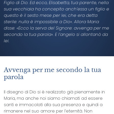
Figlio di Dio. Ed ecco, Elisabetta, tua parente, nella
sua vecchiaia ha concepito anch’essa un figlio e
questo è il sesto mese per lei, che era detta
sterile: nulla è impossibile a Dio». Allora Maria
disse: «Ecco la serva del Signore: avvenga per me
secondo la tua parola». E l’angelo si allontanò da
lei.
Avvenga per me secondo la tua
parola
Il disegno di Dio si è realizzato già pienamente in
Maria, ma anche noi siamo chiamati ad essere
santi e immacolati alla sua presenza e quindi a
rimanere nel suo amore per l’eternità. Non