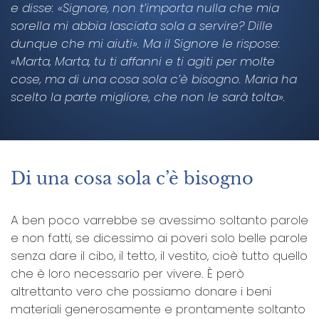
e disse: «Signore, non t’importa nulla che mia
sorella mi abbia lasciata sola a servire? Dille
dunque che mi aiuti». Ma il Signore le rispose:
«Marta, Marta, tu ti affanni e ti agiti per molte
cose, ma di una cosa sola c’è bisogno. Maria ha
scelto la parte migliore, che non le sarà tolta».
Di una cosa sola c’è bisogno
A ben poco varrebbe se avessimo soltanto parole
e non fatti, se dicessimo ai poveri solo belle parole
senza dare il cibo, il tetto, il vestito, cioè tutto quello
che è loro necessario per vivere. È però
altrettanto vero che possiamo donare i beni
materiali generosamente e prontamente soltanto