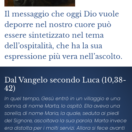
Il messaggio che oggi Dio vuole
deporre nel nostro cuore può
essere sintetizzato nel tema
dell’ospitalità, che ha la sua
espressione più vera nell’ascolto.
Dal Vangelo secondo Luca (10,38-
42)
In quel tempo, Gesù entrò in un villaggio e una
donna, di nome Marta, lo ospitò. Ella aveva una
sorella, di nome Maria, la quale, seduta ai piedi
del Signore, ascoltava la sua parola. Marta invece
era distolta per i molti servizi. Allora si fece avanti