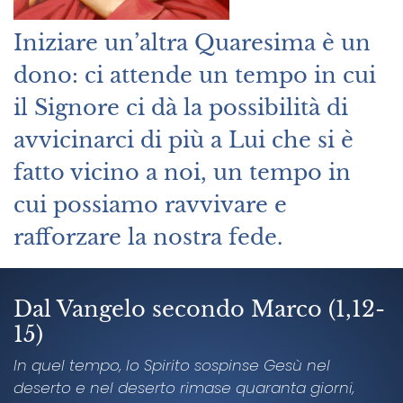
Iniziare un’altra Quaresima è un
dono: ci attende un tempo in cui
il Signore ci dà la possibilità di
avvicinarci di più a Lui che si è
fatto vicino a noi, un tempo in
cui possiamo ravvivare e
rafforzare la nostra fede.
Dal Vangelo secondo Marco (1,12-
15)
In quel tempo, lo Spirito sospinse Gesù nel
deserto e nel deserto rimase quaranta giorni,