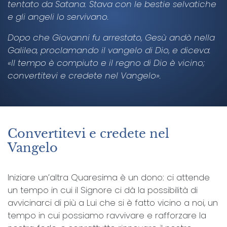
tentato da Satana. Stava con le bestie selvatiche
e gli angeli lo servivano.
Dopo che Giovanni fu arrestato, Gesù andò nella
Galilea, proclamando il vangelo di Dio, e diceva:
«Il tempo è compiuto e il regno di Dio è vicino;
convertitevi e credete nel Vangelo».
Convertitevi e credete nel
Vangelo
Iniziare un’altra Quaresima è un dono: ci attende
un tempo in cui il Signore ci dà la possibilità di
avvicinarci di più a Lui che si è fatto vicino a noi, un
tempo in cui possiamo ravvivare e rafforzare la