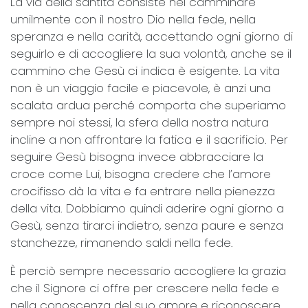
La via della santità consiste nel camminare
umilmente con il nostro Dio nella fede, nella
speranza e nella carità, accettando ogni giorno di
seguirlo e di accogliere la sua volontà, anche se il
cammino che Gesù ci indica è esigente. La vita
non è un viaggio facile e piacevole, è anzi una
scalata ardua perché comporta che superiamo
sempre noi stessi, la sfera della nostra natura
incline a non affrontare la fatica e il sacrificio. Per
seguire Gesù bisogna invece abbracciare la
croce come Lui, bisogna credere che l’amore
crocifisso dà la vita e fa entrare nella pienezza
della vita. Dobbiamo quindi aderire ogni giorno a
Gesù, senza tirarci indietro, senza paure e senza
stanchezze, rimanendo saldi nella fede.
È perciò sempre necessario accogliere la grazia
che il Signore ci offre per crescere nella fede e
nella conoscenza del suo amore e riconoscere