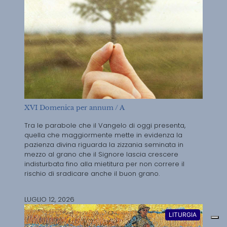
XVI Domenica per annum / A
Tra le parabole che il Vangelo di oggi presenta,
quella che maggiormente mette in evidenza la
pazienza divina riguarda la zizzania seminata in
mezzo al grano che il Signore lascia crescere
indisturbata fino alla mietitura per non correre il
rischio di sradicare anche il buon grano.
LUGLIO 12, 2026
LITURGIA