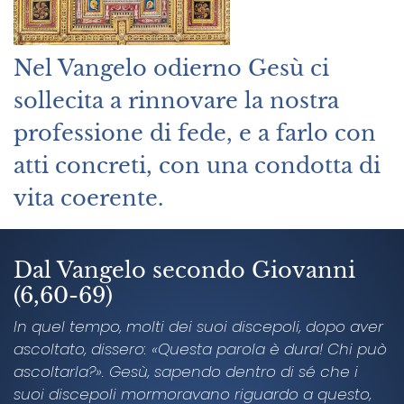
Nel Vangelo odierno Gesù ci
sollecita a rinnovare la nostra
professione di fede, e a farlo con
atti concreti, con una condotta di
vita coerente.
Dal Vangelo secondo Giovanni
(6,60-69)
In quel tempo, molti dei suoi discepoli, dopo aver
ascoltato, dissero: «Questa parola è dura! Chi può
ascoltarla?». Gesù, sapendo dentro di sé che i
suoi discepoli mormoravano riguardo a questo,