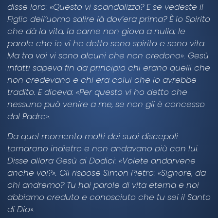
disse loro: «Questo vi scandalizza? E se vedeste il
Figlio dell’uomo salire là dov’era prima? È lo Spirito
che dà la vita, la carne non giova a nulla; le
parole che io vi ho detto sono spirito e sono vita.
Ma tra voi vi sono alcuni che non credono». Gesù
infatti sapeva fin da principio chi erano quelli che
non credevano e chi era colui che lo avrebbe
tradito. E diceva: «Per questo vi ho detto che
nessuno può venire a me, se non gli è concesso
dal Padre».
Da quel momento molti dei suoi discepoli
tornarono indietro e non andavano più con lui.
Disse allora Gesù ai Dodici: «Volete andarvene
anche voi?». Gli rispose Simon Pietro: «Signore, da
chi andremo? Tu hai parole di vita eterna e noi
abbiamo creduto e conosciuto che tu sei il Santo
di Dio».