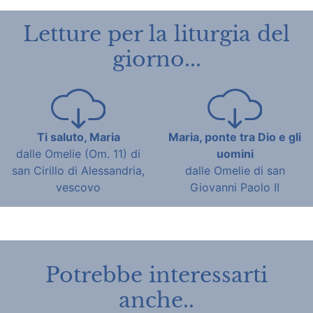
Letture per la liturgia del
giorno...
Ti saluto, Maria
Maria, ponte tra Dio e gli
dalle Omelie (Om. 11) di
uomini
san Cirillo di Alessandria,
dalle Omelie di san
vescovo
Giovanni Paolo II
Potrebbe interessarti
anche..